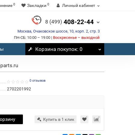
0
0
внение
Закладки
Личный кабинет
408-22-44
8 (499)
Москва, Очаковское шоссе, 10, корп. 2, стр. 3
ПН-СБ: 10:00 – 19:00 |
Воскресенье – выходной
вы
Корзина
покупок
: 0
parts.ru
0 отзывов
2702201992
корзину
Купить в 1 клик