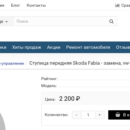
ия
Блог
Контакты
Сра
де
нки
Хиты продаж
Акции
Ремонт автомобиля
Отзы
Ступица передняя Skoda Fabia - замена, vw-
е управление
Рейтинг:
Модель:
2 200 ₽
Цена:
-
В 
Количество:
+