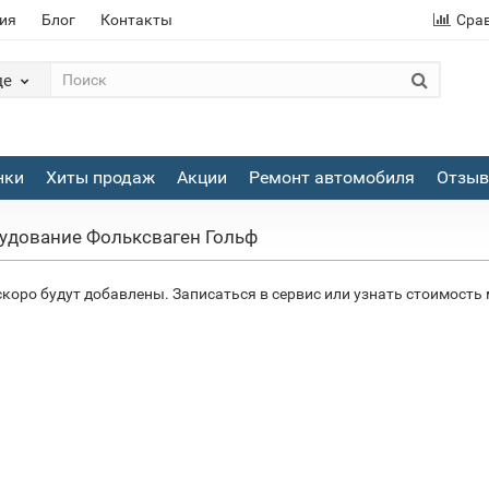
ия
Блог
Контакты
Сра
де
нки
Хиты продаж
Акции
Ремонт автомобиля
Отзы
удование Фольксваген Гольф
скоро будут добавлены. Записаться в сервис или узнать стоимость 