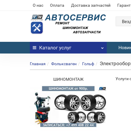
О нас
Оплата
Доставка запчастей
Гарант
Вез
Каталог
услуг
Нови
Электрообор
Главная
Фольксваген
Гольф
Услуги 
дложение!
ШИНОМОНТАЖ