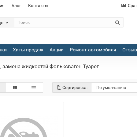
ия
Блог
Контакты
Сра
де
нки
Хиты продаж
Акции
Ремонт автомобиля
Отзы
, замена жидкостей Фольксваген Туарег
Сортировка: