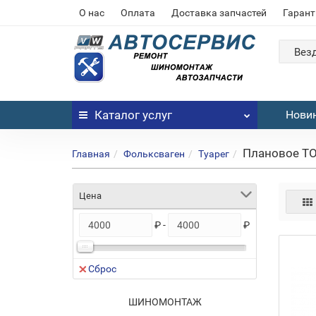
О нас
Оплата
Доставка запчастей
Гарант
Вез
Каталог
услуг
Нови
Плановое ТО
Главная
Фольксваген
Туарег
Цена
₽ -
₽
Сброс
дложение!
ШИНОМОНТАЖ