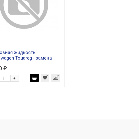
озная жидкость
swagen Touareg - замена
0 ₽
+