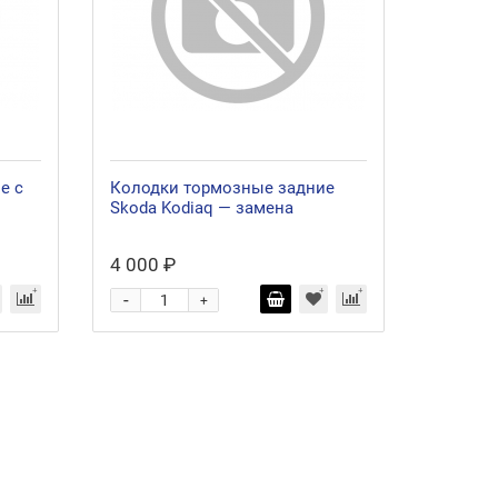
е с
Колодки тормозные задние
Skoda Kodiaq — замена
4 000 ₽
-
+