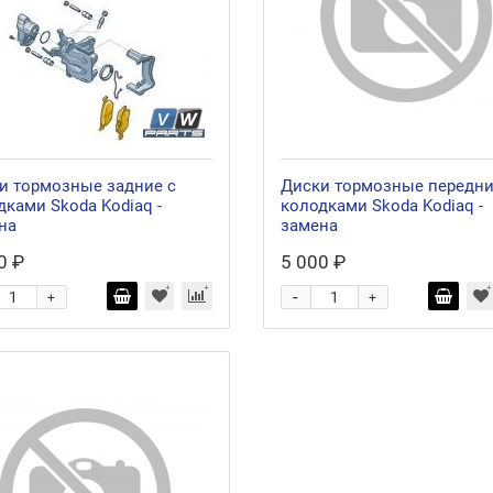
и тормозные задние с
Диски тормозные передни
дками Skoda Kodiaq -
колодками Skoda Kodiaq -
на
замена
0 ₽
5 000 ₽
-
+
+