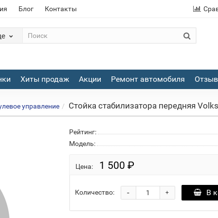
ия
Блог
Контакты
Сра
де
нки
Хиты продаж
Акции
Ремонт автомобиля
Отзы
Стойка стабилизатора передняя Volksw
рулевое управление
Рейтинг:
Модель:
1 500 ₽
Цена:
-
В 
Количество:
+