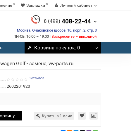
0
0
внение
Закладки
Личный кабинет
408-22-44
8 (499)
Москва, Очаковское шоссе, 10, корп. 2, стр. 3
ПН-СБ: 10:00 – 19:00 |
Воскресенье – выходной
вы
Корзина
покупок
: 0
agen Golf - замена, vw-parts.ru
0 отзывов
2602201920
корзину
Купить в 1 клик