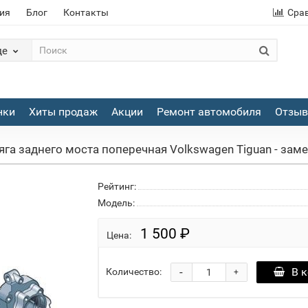
ия
Блог
Контакты
Сра
де
нки
Хиты продаж
Акции
Ремонт автомобиля
Отзы
яга заднего моста поперечная Volkswagen Tiguan - замен
Рейтинг:
Модель:
1 500 ₽
Цена:
-
В 
Количество:
+