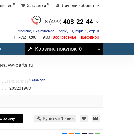
0
0
внение
Закладки
Личный кабинет
408-22-44
8 (499)
Москва, Очаковское шоссе, 10, корп. 2, стр. 3
ПН-СБ: 10:00 – 19:00 |
Воскресенье – выходной
вы
Корзина
покупок
: 0
а, vw-parts.ru
0 отзывов
1203201993
корзину
Купить в 1 клик