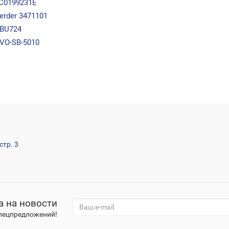
C0199231E
rder 3471101
JBU724
VO-SB-5010
стр. 3
а на новости
спецпредложений!