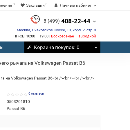
0
0
внение
Закладки
Личный кабинет
408-22-44
8 (499)
Москва, Очаковское шоссе, 10, корп. 2, стр. 3
ПН-СБ: 10:00 – 19:00 |
Воскресенье – выходной
вы
Корзина
покупок
: 0
его рычага на Volkswagen Passat B6
 на Volkswagen Passat B6<br /><br /><br /><br />
0 отзывов
0503201810
Passat B6