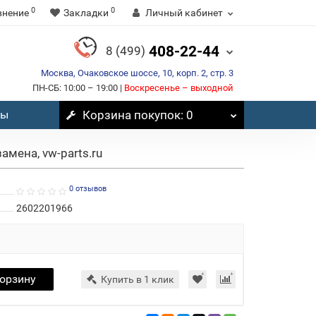
0
0
внение
Закладки
Личный кабинет
408-22-44
8 (499)
Москва, Очаковское шоссе, 10, корп. 2, стр. 3
ПН-СБ: 10:00 – 19:00 |
Воскресенье – выходной
вы
Корзина
покупок
: 0
амена, vw-parts.ru
0 отзывов
2602201966
корзину
Купить в 1 клик