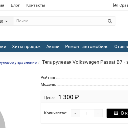
ия
Блог
Контакты
Сра
де
нки
Хиты продаж
Акции
Ремонт автомобиля
Отзы
Тяга рулевая Volkswagen Passat B7 - з
рулевое управление
Рейтинг:
Модель:
1 300 ₽
Цена:
-
В 
Количество:
+