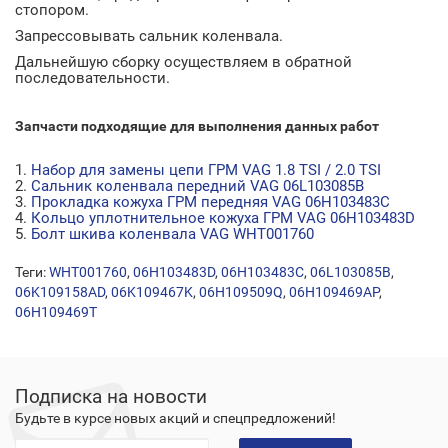
стопором.
Запрессовывать сальник коленвала.
Дальнейшую сборку осуществляем в обратной
последовательности.
Запчасти подходящие для выполнения данных работ
1.
Набор для замены цепи ГРМ VAG 1.8 TSI / 2.0 TSI
2.
Сальник коленвала передний VAG 06L103085B
3.
Прокладка кожуха ГРМ передняя VAG 06H103483C
4.
Кольцо уплотнительное кожуха ГРМ VAG 06H103483D
5.
Болт шкива коленвала VAG WHT001760
Теги:
WHT001760
,
06H103483D
,
06H103483C
,
06L103085B
,
06K109158AD
,
06K109467K
,
06H109509Q
,
06H109469AP
,
06H109469T
Подписка на новости
Будьте в курсе новых акций и спецпредложений!