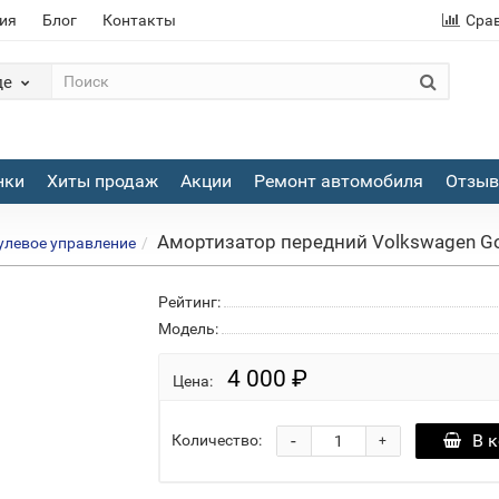
ия
Блог
Контакты
Сра
де
нки
Хиты продаж
Акции
Ремонт автомобиля
Отзы
Амортизатор передний Volkswagen Golf
рулевое управление
Рейтинг:
Модель:
4 000 ₽
Цена:
-
В 
Количество:
+