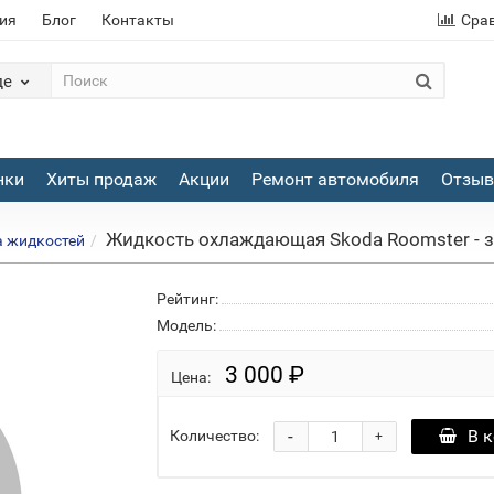
ия
Блог
Контакты
Сра
де
нки
Хиты продаж
Акции
Ремонт автомобиля
Отзы
Жидкость охлаждающая Skoda Roomster - за
а жидкостей
Рейтинг:
Модель:
3 000 ₽
Цена:
-
В 
Количество:
+