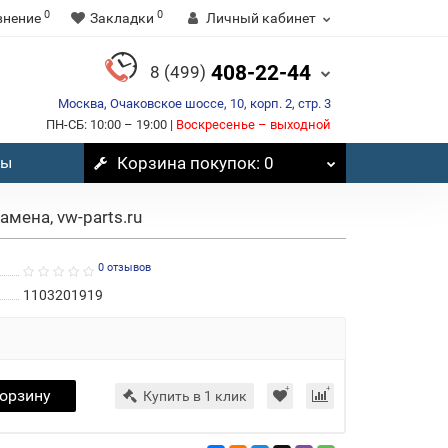
0
0
внение
Закладки
Личный кабинет
408-22-44
8 (499)
Москва, Очаковское шоссе, 10, корп. 2, стр. 3
ПН-СБ: 10:00 – 19:00 |
Воскресенье – выходной
вы
Корзина
покупок
: 0
мена, vw-parts.ru
0 отзывов
1103201919
корзину
Купить в 1 клик