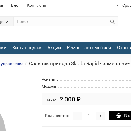
ия
Блог
Контакты
Сра
де
нки
Хиты продаж
Акции
Ремонт автомобиля
Отзы
Сальник привода Skoda Rapid - замена, vw-p
е управление
Рейтинг:
Модель:
2 000 ₽
Цена:
-
В 
Количество:
+