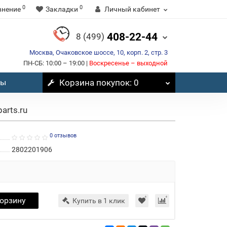
0
0
внение
Закладки
Личный кабинет
408-22-44
8 (499)
Москва, Очаковское шоссе, 10, корп. 2, стр. 3
ПН-СБ: 10:00 – 19:00 |
Воскресенье – выходной
вы
Корзина
покупок
: 0
arts.ru
0 отзывов
2802201906
корзину
Купить в 1 клик