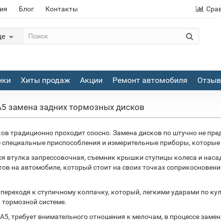
ия
Блог
Контакты
Сра
де
нки
Хиты продаж
Акции
Ремонт автомобиля
Отзы
 A5 замена задних тормозных дисков
ков традиционно проходит соосно. Замена дисков по штучно не пр
 специальные приспособления и измерительные приборы, которые 
ся втулка запрессовочная, съемник крышки ступицы колеса и наса
тов на автомобиле, который стоит на своих точках соприкосновения 
переходя к ступичному колпачку, который, легкими ударами по ку
 тормозной системе.
A5, требует внимательного отношения к мелочам, в процессе замен