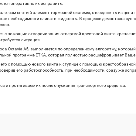
уется оперативно их исправить.
але, сам снятый элемент тормозной системы, отсоединять из цепи
ежав необходимости сливать жидкость. В процессе демонтажа супп
сков.
тся с помощью отворачивания отверткой крестовой винта креплени
отребуется ситуация.
oda Octavia A5, выполняется по определенному алгоритму, которы
альной программе ETKA, которая полностью расшифровывает Ваше 
 его с помощью нового винта к ступице с помощью крестообразной
роверив его работоспособность, при необходимости, сразу же исп
са и протягиваем их после опускания транспортного средства.