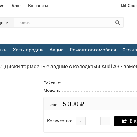
ия
Блог
Контакты
Сра
де
нки
Хиты продаж
Акции
Ремонт автомобиля
Отзы
Диски тормозные задние с колодками Audi A3 - замена
Рейтинг:
Модель:
5 000 ₽
Цена:
-
В 
Количество:
+